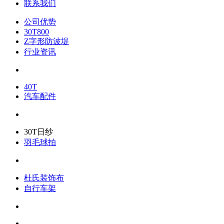
联系我们
公司优势
30T800
Z字形防波堤
行业资讯
40T
汽车配件
30T日纱
羽毛球拍
杜氏装饰布
自行车架