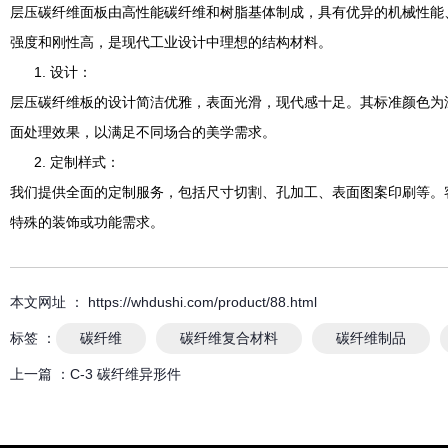
层压碳纤维面板由高性能碳纤维和树脂基体制成，具有优异的机械性能
强度和刚性高，是现代工业设计中理想的结构材料。
设计：
层压碳纤维板的设计简洁优雅，表面光滑，现代感十足。其标准颜色为
面处理效果，以满足不同场合的美学需求。
定制样式：
我们提供全面的定制服务，包括尺寸切割、孔加工、表面图案印刷等。
特殊的装饰或功能需求。
本文网址 ： https://whdushi.com/product/88.html
标签 ：
碳纤维
碳纤维复合材料
碳纤维制品
上一篇 ：
C-3 碳纤维异形件