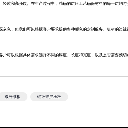
、轻质和高强度。在生产过程中，精确的层压工艺确保材料的每一层均匀
深灰色，但我们可以根据客户要求提供多种颜色的定制服务。板材的边缘
客户可以根据具体需求选择不同的厚度、长度和宽度，以及是否需要预切
碳纤维板
碳纤维层压板