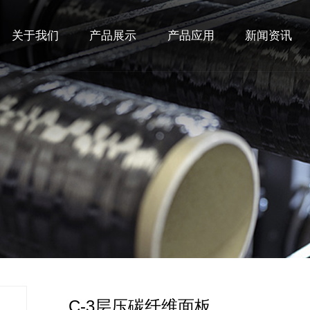
CN
关于我们
产品展示
产品应用
新闻资讯
C-3层压碳纤维面板