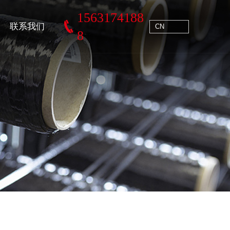
1563174188
首页
关于我们
产品展示
产品应用
联系我们
CN
新闻资讯
联系我们
8