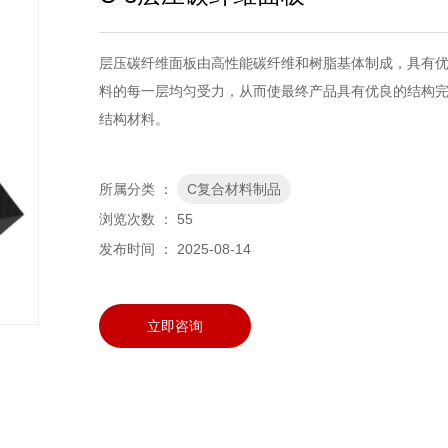
层压碳纤维面板由高性能碳纤维和树脂基体制成，具有
料的每一层均匀受力，从而使最终产品具有优良的结构
结构材料。
所属分类 ：
C复合材料制品
浏览次数 ：
55
发布时间 ： 2025-08-14
立即咨询