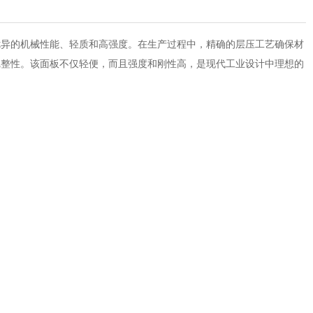
优异的机械性能、轻质和高强度。在生产过程中，精确的层压工艺确保材
完整性。该面板不仅轻便，而且强度和刚性高，是现代工业设计中理想的